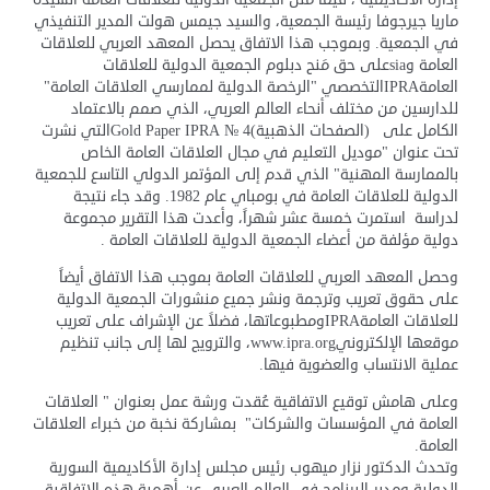
ماريا جيرجوفا رئيسة الجمعية، والسيد جيمس هولت المدير التنفيذي
في الجمعية. وبموجب هذا الاتفاق يحصل المعهد العربي للعلاقات
العامة وsiaعلى حق مَنح دبلوم الجمعية الدولية للعلاقات
العامةIPRAالتخصصي "الرخصة الدولية لممارسي العلاقات العامة"
للدارسين من مختلف أنحاء العالم العربي، الذي صمم بالاعتماد
الكامل على (الصفحات الذهبية)Gold Paper IPRA № 4التي نشرت
تحت عنوان "موديل التعليم في مجال العلاقات العامة الخاص
بالممارسة المهنية" الذي قدم إلى المؤتمر الدولي التاسع للجمعية
الدولية للعلاقات العامة في بومباي عام 1982. وقد جاء نتيجة
لدراسة استمرت خمسة عشر شهراً، وأعدت هذا التقرير مجموعة
دولية مؤلفة من أعضاء الجمعية الدولية للعلاقات العامة .
وحصل المعهد العربي للعلاقات العامة بموجب هذا الاتفاق أيضاً
على حقوق تعريب وترجمة ونشر جميع منشورات الجمعية الدولية
للعلاقات العامةIPRAومطبوعاتها، فضلاً عن الإشراف على تعريب
موقعها الإلكترونيwww.ipra.org، والترويج لها إلى جانب تنظيم
عملية الانتساب والعضوية فيها.
وعلى هامش توقيع الاتفاقية عُقدت ورشة عمل بعنوان " العلاقات
العامة في المؤسسات والشركات" بمشاركة نخبة من خبراء العلاقات
العامة.
وتحدث الدكتور نزار ميهوب رئيس مجلس إدارة الأكاديمية السورية
الدولية ومدير البرنامج في العالم العربي عن أهمية هذه الاتفاقية