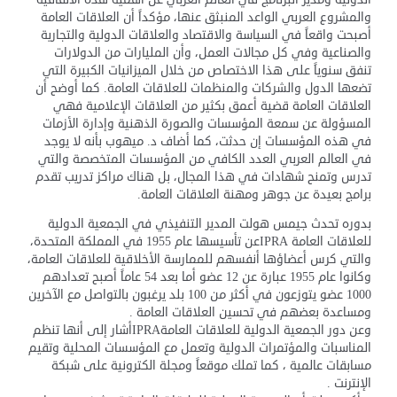
والمشروع العربي الواعد المنبثق عنها، مؤكداً أن العلاقات العامة
أصبحت واقعاً في السياسة والاقتصاد والعلاقات الدولية والتجارية
والصناعية وفي كل مجالات العمل، وأن المليارات من الدولارات
تنفق سنوياً على هذا الاختصاص من خلال الميزانيات الكبيرة التي
تضعها الدول والشركات والمنظمات للعلاقات العامة. كما أوضح أن
العلاقات العامة قضية أعمق بكثير من العلاقات الإعلامية فهي
المسؤولة عن سمعة المؤسسات والصورة الذهنية وإدارة الأزمات
في هذه المؤسسات إن حدثت، كما أضاف د. ميهوب بأنه لا يوجد
في العالم العربي العدد الكافي من المؤسسات المتخصصة والتي
تدرس وتمنح شهادات في هذا المجال، بل هناك مراكز تدريب تقدم
برامج بعيدة عن جوهر ومهنة العلاقات العامة.
بدوره تحدث جيمس هولت المدير التنفيذي في الجمعية الدولية
للعلاقات العامة IPRAعن تأسيسها عام 1955 في المملكة المتحدة،
والتي كرس أعضاؤها أنفسهم للممارسة الأخلاقية للعلاقات العامة،
وكانوا عام 1955 عبارة عن 12 عضو أما بعد 54 عاماً أصبح تعدادهم
1000 عضو يتوزعون في أكثر من 100 بلد يرغبون بالتواصل مع الآخرين
ومساعدة بعضهم في تحسين العلاقات العامة .
وعن دور الجمعية الدولية للعلاقات العامةIPRAأشار إلى أنها تنظم
المناسبات والمؤتمرات الدولية وتعمل مع المؤسسات المحلية وتقيم
مسابقات عالمية ، كما تملك موقعاً ومجلة الكترونية على شبكة
الإنترنت .