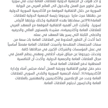
و أكد هولت أن الجمعية الدولية للعلاقات العامة تبحث في سوريا
سبل تطوير صيغ العمل والدخول الى العالم العربي من البوابة
السورية من خلال الاتفاقية الموقعة مع الأكاديمية السورية الدولية.
من جهتها عبرت ماريا جيرجوفا رئيسة الجمعية الدولية للعلاقات
العامةIPRAعن سعادتها بهذه الاتفاقية وكذلك بزيارتها الأولى
لسوريا، وأشارت الى أهميه الاتفاقية الموقعة مع المعهد العربي
للعلاقات العامة وأكاديميةsia، مشيدة بالمستوى العالي والحرفيه
والخطى الثابتة التي يسير بها المعهد في عمله.
كما أكدت أن التطور الملحوظ في العلاقات العامة بات سمة من
سمات المجتمعات المتقدمة وأصبحت العلاقات العامة مفصلاً أساسياً
في عمل المؤسسات والشركات الكبرى في مجالاتها كافة.
وتحدثت جيرجوفا عن ميثاق شرف أخلاقي ومهني ينظم العمل في
مجال العلاقات العامة والجمعية الدولية، وأكدت أن التنافسية
المنطقية تدفع العلاقات العامة قدماً.
حضر حفل توقيع الاتفاقية وورشة العمل أعضاء مجلس أمناء وإدارة
الأكاديميةSIA، أعضاء الجمعية السورية والنادي السوري للعلاقات
العامة وعدد من الإعلاميين والأكاديميين والمهتمين بالعلاقات
العامة والدارسون لدبلوم العلاقات العامة.