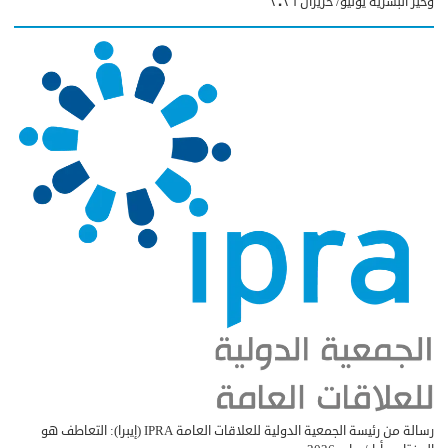
وخير البشرية يونيو/ حزيران ٢٠٢٦
رسالة من رئيسة الجمعية الدولية للعلاقات العامة IPRA (إيبرا): التعاطف هو