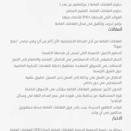
دبلوم العلاقات العامة ( عبرالتعليم عن بعد )
دبلوم العلاقات العامة- التعليم المباشر
الفوائد التي تقدمها IPRA للأعضاء فيها
برامج تدريب وتأهيل في مجال العلاقات العامة
المقالات
العلاقات العامة من أجل العدالة الاجتماعية: الآن أكثر من أيّ وقتٍ مضى "نمنحُ
صوتاً"
الحضور الأصيل: النصيحة التي ننسى أن نقدمها لأنفسنا
الخطر الحقيقي للذكاء الاصطناعي في الاتصال: التشابه والافتقار إلى التميز
الاتصالات في الأسواق المعقدة: مفاهيمُ خاطئة للعلامات التجارية العالمية
حول الشرق الأوسط
الانتقال من العمل في وكالة إلى العمل لدى العميل: تطبيق عقلية
الاستشاري في دورٍ داخلي
التحول الكبير: مستقبل العلاقات العامة سيُكتب في الأسواق الناشئة
قوة المصداقية: من يحافظ على نفوذه في عصر انعدام الثقة في وسائل
الإعلام؟
قواعد الظهور الجديدة: يجب على فرق العلاقات العامة خدمة جمهورين
مختلفين في آنٍ واحد
الاخبار
رسالة من رئيسة الجمعية الدولية للعلاقات العامة (إيبرا/IPRA) العلاقات العامة