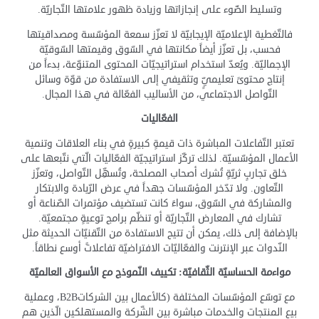
وتسليط الضّوء على إنجازاتها وزيادة ظهور علامتها التّجاريّة.
فالتّغطية الإعلاميّة الإيجابيّة لا تعزّز سمعة المؤسّسة ومصداقيتها
فحسب، بل تعزّز أيضاً مكانتها في السّوق وقيمتها السّوقيّة
الإجماليّة. ويُعدّ استخدام استراتيجيّات المحتوى المتنوّعة، بدءاً من
إنتاج محتوىً تعليميٍّ وتثقيفي إلى الاستفادة من قوّة وسائل
التّواصل الاجتماعي، من الأساليب الفعّالة في هذا المجال.
الفعّاليات
تعتبر التّفاعلات المباشرة ذات قيمةٍ كبيرةٍ في بناء العلاقات وتنمية
الأعمال المؤسّسيّة. لذلك تركّز استراتيجيّة الفعّاليات الّتي نتّبعها على
خلق تجاربٍ ثريّةٍ تُشرك أصحاب المصلحة، وتُسهِّل التّواصل، وتعزّز
التّعاون. ولا تدّخر المؤسّسات جهداً في عرض الرّيادة والابتكار
والمشاركة في السّوق، سواءً كانت تستضيف مؤتمرات الصّناعة أو
تشارك في المعارض التّجاريّة أو تنظّم برامج توعيةٍ مجتمعيّة.
بالإضافة إلى ذلك، يمكن أن تتيح الاستفادة من التّقنيّات الحديثة مثل
النّدوات عبر الإنترنت والفعّاليّات الافتراضيّة تفاعلاتً أوسع نطاقاً.
مواءمة الحساسيّة الثّقافيّة: تكييف النّموذج مع الأسواق العالميّة
مع توسّع المؤسّسات المختلفة (كالأعمال بين الشركاتB2B، وعملية
بيع المنتجات والخدمات مباشرة بين الشّركة والمستهلكين الّذين هم