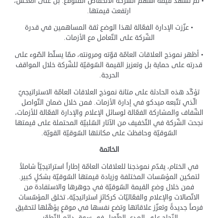
• لم تشهد قيمة أسهم الشّركة الانخفاض المتوقّع. بل على العكس،
ارتفعت قيمتها.
• عزّزت الإدارة الفعّالة لهذا الوضع ثقة المساهمين في قدرة
الشّركة على التّعامل مع الأزمات.
• أظهر نموذج العلاقات العامّة قوّته ومرونته، ممّا يسلّط الضّوء على
قدرته على حماية بل وتعزيز القيمة السّوقيّة للشّركة خلال المواقف
الحرجة.
تؤكّد هذه الحادثة على متانة نموذج العلاقات العامّة الاستراتيجيّ
الّذي تتّبعه ميدكو في إدارة الأزمات. فمن خلال ضمان التّواصل
الشّفاف والمشاركة الفعّالة لوسائل الإعلام والإدارة الفعّالة للأزمات،
نجحت الشّركة في التّخفيف من الآثار السّلبيّة المحتملة على قيمتها
السّوقيّة وحافظت على مكانتها السّوقيّة القويّة.
الخاتمة
في الختام، يقدّم نموذجنا للعلاقات العامّة إطاراً استراتيجيّاً شاملاً
لتمكين المؤسّسات المختلفة وزيادة قيمتها السّوقيّة بشكلٍ كبير.
فمن خلال وضع القيمة السّوقيّة في جوهرها والاستفادة من
الاتّصالات والإعلام والفعّاليّات كركائزٍ استراتيجيّة، تخلق المؤسّسات
فرصاً جديدةً وتعزّز علاقاتها وتضع نفسها في موقعٍ يؤهّلها لتحقيق
النّجاح على المدى الطّويل في سوقٍ دائم التّطوّر.