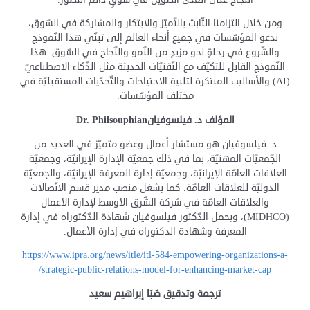
ومن خلال التزامنا الثّابت بالتّميّز والابتكار والمشاركة في السّوق،
ندعو المؤسّسات في جميع أنحاء العالم إلى تبنّي هذا النّموذج
والشّروع في رحلةٍ نحو مزيدٍ من النّمو والنّجاح في السّوق. هذا
النّموذج القابل للتكيّف مع التّقنيّات الحديثة مثل الذّكاء الاصطناعيّ
(AI) والأساليب المبتكرة لتلبية الاحتياجات والتّحدّيات المستقبليّة في
مختلف المؤسّسات.
المؤلف د. فيلسوفيان
Dr. Philsouphian
د. فيلسوفيان هو مستشار أعمال وعضو متميّز في العديد من
الجّمعيّات المهنيّة، بما في ذلك جمعيّة الإدارة الإيرانيّة، وجمعيّة
العلاقات العامّة الإيرانيّة، وجمعيّة إدارة المعرفة الإيرانيّة، والجمعيّة
الدوليّة للعلاقات العامّة. كما يشغل منصب مدير قسم الاتّصالات
والعلاقات العامّة في شركة الشّرق الأوسط لإدارة الأعمال
(MIDHCO)، ويحمل الدّكتور فيلسوفيان شهادة الدّكتوراه في إدارة
المعرفة وشهادة الدكتوراه في إدارة الأعمال.
https://www.ipra.org/news/itle/itl-584-empowering-organizations-a-
strategic-public-relations-model-for-enhancing-market-cap/
ترجمة وتدقيق صَبَا إبراهيم سعيد