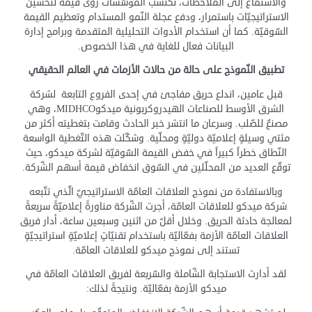
والاستماع إلى الملاحظات، تكتسب المؤسّسات رؤى قيّمة لتحسين
الاستراتيجيّات باستمرار، ودفع عجلة النّمو المستدام وتعظيم القيمة
السّوقيّة. كما أن استخدام الأدوات التحليلية المتقدمة وبرامج إدارة
البيانات فعال للغاية في هذا الخصوص.
تطبيق النّموذج على حالة من حالات الأزمات في العالم الحقيقي
قبل عامين، اندلع حريق مفاجئ في إحدى الفروع التابعة لشركة
الشرق الأوسط للصناعات الهيدروكربونية ميدكوMIDHCO، وهي
مصنعٌ للصّلب. وسرعان ما انتشر خبر الحادث وقامت بتغطيته أكثر من
مئتي وسيلةٍ إعلاميّة دوليّةٍ ومحلّية. وشكّلت هذه التّغطية الواسعة
النّطاق خطراً كبيراً في خفض القيمة السّوقيّة لشركة ميدكو، حيث
توقّع العديد من المحلّلين في السّوق انخفاض قيمة أسهم الشّركة.
وبالاستفادة من نموذج العلاقات العامّة الاستراتيجيّ الّذي تتّبعه
شركة ميدكو للعلاقات العامّة، أجرت الشّركة مناورةً إعلاميّةً سريعةً
لمعالجة حادثة الحريق. وخلال أقلّ من اثنين وسبعين ساعة، أدار فريق
العلاقات العامّة الأزمة بفعّاليّة باستخدام تقنيّاتٍ إعلاميّةٍ استراتيجيّةٍ
تستند إلى نموذج ميدكو للعلاقات العامّة.
لقد أدارت الاستجابة الشّاملة والسّريعة لفريق العلاقات العامّة في
ميدكو الأزمة بفعّاليّة. ونتيجةً لذلك: