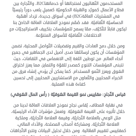
المستخدمون النّهائيون لمنتجاتها أو خدماتهاB2C، والتّجارة بين
قطاع الأعمال كمورّد والهيئة الحكوميّة كعميلٍ يلعب دوراً رئيسيّاً
في المشتريات العامّةB2G) في أسواق جديدة، تزداد أهمّية
الحساسيّة الثّقافيّة. فقد صُمّم نموذج العلاقات العامّة الخاصّ بنا
ليكون قابلاً للتّكيّف، ممّا يسمح للمؤسّسات بتكييف الاستراتيجيّات مع
الاختلافات الثّقافيّة للأسواق المتنوّعة.
ومن خلال دمج العادات والقيم وتفضيلات التّواصل المحلية، تضمن
المؤسّسات أن يكون لرسائلها صدى أصيل لدى الجماهير في جميع
أنحاء العالم. من توطين اللغة إلى الانغماس في الثقافات، حيث
تتبنى المؤسّسات التنوع كمصدر للقوّة والتمايز، مما يعزز اختراق
السّوق ويعزز النّمو المستدام. كما يمكن أن يؤدي إنشاء فرق من
الخبراء المحليين والتّعاون مع الاستشاريين المحليين إلى تحسين
كفاءة هذه العملية.
قياس النّجاح: مقاييس نمو القيمة السّوقيّة ( رأس المال السّوقي)
في نهاية المطاف، يُقاس نجاح نموذج العلاقات العامّة لدينا من
خلال تأثيره على القيمة السّوقيّة. وتعمل مؤشرات الأداء الرئيسيّة،
مثل الوعي بالعلامة التّجاريّة، وقيمة العلامة التّجاريّة، وملكية
العلامة التّجاريّة، ومشاركة أصحاب المصلحة، والأداء المالي،
كمقاييس لتقييم الفعّالية. ومن خلال تحليل البيانات وتتبع الاتّجاهات