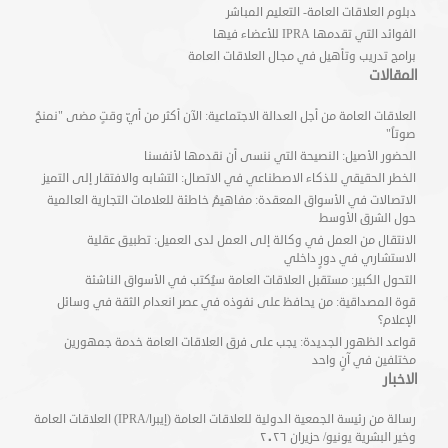
دبلوم العلاقات العامة- التعليم المباشر
الفوائد التي تقدمها IPRA للأعضاء فيها
برامج تدريب وتأهيل في مجال العلاقات العامة
المقالات
العلاقات العامة من أجل العدالة الاجتماعية: الآن أكثر من أيّ وقتٍ مضى "نمنحُ
صوتاً"
الحضور الأصيل: النصيحة التي ننسى أن نقدمها لأنفسنا
الخطر الحقيقي للذكاء الاصطناعي في الاتصال: التشابه والافتقار إلى التميز
الاتصالات في الأسواق المعقدة: مفاهيمُ خاطئة للعلامات التجارية العالمية
حول الشرق الأوسط
الانتقال من العمل في وكالة إلى العمل لدى العميل: تطبيق عقلية
الاستشاري في دورٍ داخلي
التحول الكبير: مستقبل العلاقات العامة سيُكتب في الأسواق الناشئة
قوة المصداقية: من يحافظ على نفوذه في عصر انعدام الثقة في وسائل
الإعلام؟
قواعد الظهور الجديدة: يجب على فرق العلاقات العامة خدمة جمهورين
مختلفين في آنٍ واحد
الاخبار
رسالة من رئيسة الجمعية الدولية للعلاقات العامة (إيبرا/IPRA) العلاقات العامة
وخير البشرية يونيو/ حزيران ٢٠٢٦