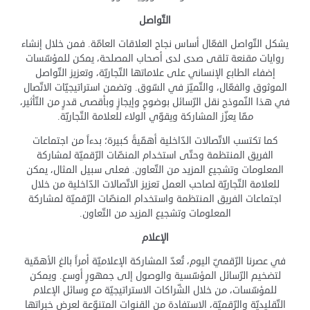
التّواصل
يشكل التّواصل الفعّال أساس نجاح العلاقات العامّة. فمن خلال إنشاء
روايات مقنعة تلقى صدى لدى أصحاب المصلحة، يمكن للمؤسّسات
إضفاء الطابع الإنساني على علاماتها التّجاريّة، وتعزيز التّواصل
الموثوق والفعّال، والتّميّز في السّوق. وتضمن استراتيجيّات الاتّصال
في هذا النّموذج نقل الرّسائل بوضوحٍ وإيجازٍ وبأقصى قدرٍ من التّأثير،
ممّا يعزّز المشاركة ويقوّي الولاء للعلامة التّجاريّة.
كما تكتسب الاتّصالات الدّاخلية أهمّيةً كبيرة؛ بدءاً من اجتماعات
الفريق المنتظمة وحتّى استخدام المنصّات الرّقميّة لمشاركة
المعلومات وتشجيع المزيد من التّعاون. فعلى سبيل المثال، يمكن
للعلامة التّجاريّة لصاحب العمل تعزيز الاتّصالات الدّاخلية من خلال
اجتماعات الفريق المنتظمة واستخدام المنصّات الرّقميّة لمشاركة
المعلومات وتشجيع المزيد من التّعاون.
الإعلام
في عصرنا الرّقميّ اليوم، تُعدّ المشاركة الإعلاميّة أمراً بالغ الأهمّية
لتضخيم الرّسائل المؤسّسية والوصول إلى جمهورٍ أوسع. ويمكن
للمؤسّسات، من خلال الشّراكات الاستراتيجيّة مع وسائل الإعلام
التّقليديّة والرّقميّة، الاستفادة من القنوات المتنوّعة لعرض خبراتها