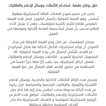
خلق رواياتٍ مقنعة: استخدام الاتّصالات ووسائل الإعلام والفعّاليات
يكمن في صميم نموذج العلاقات العامّة الاستراتيجيّة مفهومٌ
أساسي: وهو القيمة السّوقيّة (رأسمال السّوق). تعمل هذه القيمة
كمقياسٍ نهائيٍّ للنّجاح بالنّسبة للمؤسّسات، وهي لا تشمل الأداء
الماليّ فحسب، بل تشمل أيضاً سمعة العلامة التّجاريّة وموقعها في
السّوق.
ويمكن للمؤسّسات، من خلال وضع القيمة السّوقيّة في مركز
النّموذج، أن توائم استراتيجيّات الاتّصال الخاصّة بها بشكلٍ استراتيجيٍّ
مع الهدف الشّامل المتمثّل في زيادة القيمة السّوقيّة. أمّا
المستويات الخارجيّة للنّموذج - الاتّصالات ووسائل الإعلام والفعّاليات
- فتعمل كركائز استراتيجيّة، حيث يلعب كلٌّ منها دوراً حاسماً في
المساهمة في تحقيق الهدف العام المتمثّل في نموّ القيمة
السّوقيّة.
وتشمل هذه الرّكائز الاتّصالات الدّاخلية والخارجية، ووسائل الإعلام
التّقليديّة والرّقميّة، والفعّاليات الشخصية والافتراضية. فكل ركيزة
من هذه الركائز مدعومة بمصدر أساسي يشار إليه هنا بأطر عمل
الاتّصالات الاستراتيجيّة والإعلام والفعّاليات. تتوافق هذه الأطر مع
الوثيقة الاستراتيجيّة للمؤسّسة و الأهداف الاستراتيجيّة بناءً على
أهداف المؤسّسة ورؤيتها ورسالتها.