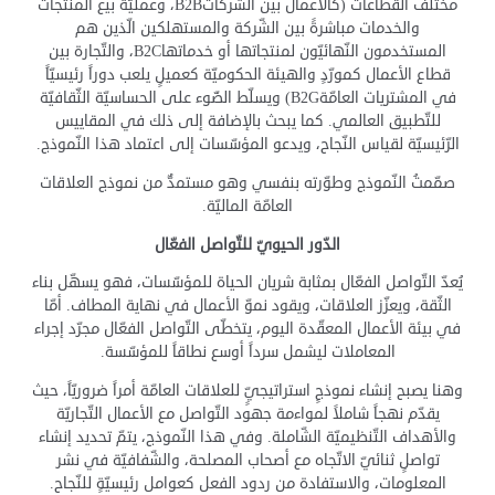
مختلف القطاعات (كالأعمال بين الشركاتB2B، وعمليّة بيع المنتجات
والخدمات مباشرةً بين الشّركة والمستهلكين الّذين هم
المستخدمون النّهائيّون لمنتجاتها أو خدماتهاB2C، والتّجارة بين
قطاع الأعمال كمورّدٍ والهيئة الحكوميّة كعميلٍ يلعب دوراً رئيسيّاً
في المشتريات العامّةB2G) ويسلّط الضّوء على الحساسيّة الثّقافيّة
للتّطبيق العالمي. كما يبحث بالإضافة إلى ذلك في المقاييس
الرّئيسيّة لقياس النّجاح، ويدعو المؤسّسات إلى اعتماد هذا النّموذج.
صمّمتُ النّموذج وطوّرته بنفسي وهو مستمدٌّ من نموذج العلاقات
العامّة الماليّة.
الدّور الحيويّ للتّواصل الفعّال
يُعدّ التّواصل الفعّال بمثابة شريان الحياة للمؤسّسات، فهو يسهّل بناء
الثّقة، ويعزّز العلاقات، ويقود نموّ الأعمال في نهاية المطاف. أمّا
في بيئة الأعمال المعقّدة اليوم، يتخطّى التّواصل الفعّال مجرّد إجراء
المعاملات ليشمل سرداً أوسع نطاقاً للمؤسّسة.
وهنا يصبح إنشاء نموذجٍ استراتيجيٍّ للعلاقات العامّة أمراً ضروريّاً، حيث
يقدّم نهجاً شاملاً لمواءمة جهود التّواصل مع الأعمال التّجاريّة
والأهداف التّنظيميّة الشّاملة. وفي هذا النّموذج، يتمّ تحديد إنشاء
تواصلٍ ثنائيّ الاتّجاه مع أصحاب المصلحة، والشّفافيّة في نشر
المعلومات، والاستفادة من ردود الفعل كعوامل رئيسيّةٍ للنّجاح.