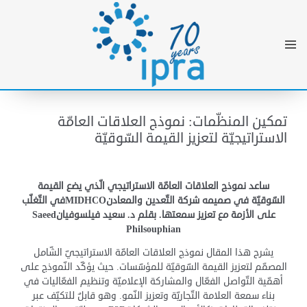
تمكين المنظّمات: نموذج العلاقات العامّة
الاستراتيجيّة لتعزيز القيمة السّوقيّة
ساعد نموذج العلاقات العامّة الاستراتيجي الّذي يضع القيمة
السّوقيّة في صميمه شركة التّعدين والمعادن
MIDHCO
في التّغلّب
على الأزمة مع تعزيز سمعتها. بقلم د. سعيد فيلسوفيان
Saeed
Philsouphian
يشرح هذا المقال نموذج العلاقات العامّة الاستراتيجيّ الشّامل
المصمّم لتعزيز القيمة السّوقيّة للمؤسّسات. حيث يؤكّد النّموذج على
أهمّية التّواصل الفعّال والمشاركة الإعلاميّة وتنظيم الفعّاليات في
بناء سمعة العلامة التّجاريّة وتعزيز النّمو. وهو قابلٌ للتكيّف عبر