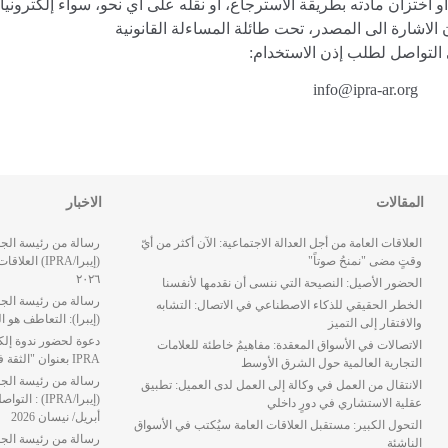
يحق نشر أي جزء من منشورات ميديا & PR، أو اختزان مادته بطريقة الاسترجاع، أو نقله على أي نحو، سواء إلكترونياً
 الاشارة الى المصدر، تحت طائلة المساءلة القانونية
التواصل لطلب إذن الاستخدام:
info@ipra-ar.org
المقالات
الاخبار
العلاقات العامة من أجل العدالة الاجتماعية: الآن أكثر من أيّ
رسالة من رئيسة الجمع
وقتٍ مضى "نمنحُ صوتاً"
(إيبرا/IPRA)
٢٠٢٦
الحضور الأصيل: النصيحة التي ننسى أن نقدمها لأنفسنا
الخطر الحقيقي للذكاء الاصطناعي في الاتصال: التشابه
(إيبرا): التعاطف هو المف
والافتقار إلى التميز
دعوة لحضور ندوة إلكت
الاتصالات في الأسواق المعقدة: مفاهيمُ خاطئة للعلامات
IPRA بعنوان "الثقة في عصر الذكاء الاصطناعي" 21 مايو
التجارية العالمية حول الشرق الأوسط
رسالة من رئيسة الجمع
الانتقال من العمل في وكالة إلى العمل لدى العميل: تطبيق
(إيبرا/IPRA
عقلية الاستشاري في دورٍ داخلي
أبريل/ نيسان 2026
التحول الكبير: مستقبل العلاقات العامة سيُكتب في الأسواق
رسالة من رئيسة الجمعي
الناشئة