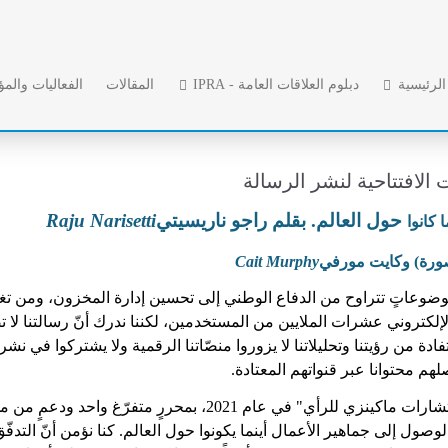
لرئيسية
دبلوم العلاقات العامة - IPRA
المقالات
الفعاليات والم
 الافتتاحية لنشر الرسالة
حول العالم
. بقلم راجو ناريسيتي
Raju Narisetti
 كانوا
ورة) وكايت مورفي
Cait Murphy
وضوعاتٍ تتراوح من الدفاع الوطني إلى تحسين إدارة المخزون، ومن تغي
لإلكتروني عشرات الملايين من المستخدمين، لكننا ندرك أنّ رسالتنا لا 
ة من رؤيتنا وتحليلاتنا لا يزوروا منصّاتنا الرقمية ولا يشتركوا في نشرات
لهم محتوانا عبر قنواتهم المعتادة.
وللوصول إلى هذا الجمهور الإضافي، أطلقنا "استشارات ماكينزي للرأي" في عام 2021، بمحررٍ متفرّغ واحد ودع
لوصول إلى جماهير الأعمال أينما يكونوا حول العالم. كنا نؤمن أنّ التدفّ