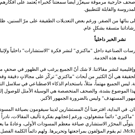
حف خارجية مرموقة سيعزّز أيضاً سمعتنا كخبراء يُعتمد على أفكارهم
لمدروسة والقابلة للتطبيق.
لى بنائها من الصفر. ورغم بعض التعديلات الطفيفة على مرّ السنين، ظ
شاداتنا متسقة بشكلٍ عام.
نشر الخبر داخلياً
مارسات الصناعية داخل "ماكنزي" لنشر فكرة "الاستشارات" داخلياً ولإثب
قيمة هذه الخدمة.
ة وإقليمية لنشر مقالاتنا. لا شك أنّ الجميع يرغب في الظهور في صحفٍ م
حقيقة هي أنّ الكثير من أبحاث "ماكنزي" تركّز على مجالاتٍ دقيقة وقد 
 ليس الجميع مهتماً، مثلاً، باستخدام الذكاء الاصطناعي في سلاسل التو
بهذا الموضوع بشدة، والصحف المتخصصة هي الوسيلة الأمثل للوصول إلي
جمهور المستهدف" وليس بالضرورة الجمهور الأكبر.
كان. في البداية، افترضنا أنّ المستشارين لدينا سيقومون بصياغة المسود
اكنزي" دائماً مشغولون، ورغم إعجابهم بفكرة تأليف المقالات، نادراً 
يتولّى المحرّر الاستشاري صياغة معظم المسودات الأولى، وعادةً ما يع
McKi
، ثم يقوم المؤلفون بمراجعتها وتحريرها. ولهم دائماً الكلمة الفصل.