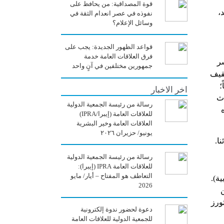
قوة المصداقية: من يحافظ على
،
نفوذه في عصر انعدام الثقة في
وسائل الإعلام؟
قواعد الظهور الجديدة: يجب على
فرق العلاقات العامة خدمة
شر
جمهورين مختلفين في آنٍ واحد
ثقيف
؛
اخر الاخبار
اث
رسالة من رئيسة الجمعية الدولية
للعلاقات العامة (إيبرا/IPRA)
العلاقات العامة وخير البشرية
يونيو/ حزيران ٢٠٢٦
رسالة من رئيسة الجمعية الدولية
للعلاقات العامة IPRA (إيبرا):
التعاطف هو المفتاح – أيار/ مايو
بية).
2026
ورز
دعوة لحضور ندوة إلكترونية
للجمعية الدولية للعلاقات العامة