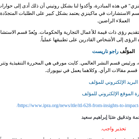
زي" في هذه المبادرة، وأكدوا لنا بشكل روتيني أن ذلك أدى إلى حوارا
قسم الاستشارات في ماكينزي يعتمد بشكل كبير على الطلبات المتجدّدة
العملاء الراضين.
تقديم رؤى ذات قيمة للأعمال التجارية والحكومات. ويُعدّ قسم الاستشا
لرؤى إلى الأشخاص القادرين على تطبيقها عملياً.
المؤلّف
راجو ناريست
ورئيس قسم النشر العالمي. كايت مورفي هي المحررة التنفيذية وتت
سم مقالات الرأي. وكلاهما يعمل في نيويورك.
البريد الإلكتروني للمؤلف
رة الموقع الإلكتروني للمؤلف
https://www.ipra.org/news/itle/itl-628-from-insights-to-impac
ة وتدقيق صَبَا إبراهيم سعيد
تحذير واجب.