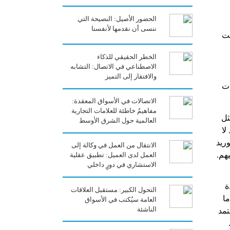
الحضور الأصيل: النصيحة التي
ننسى أن نقدمها لأنفسنا
لت
الخطر الحقيقي للذكاء
الاصطناعي في الاتصال: التشابه
والافتقار إلى التميز
ات
الاتصالات في الأسواق المعقدة:
مفاهيمُ خاطئة للعلامات التجارية
ثل
العالمية حول الشرق الأوسط
لا
ريد
الانتقال من العمل في وكالة إلى
هم.
العمل لدى العميل: تطبيق عقلية
الاستشاري في دورٍ داخلي
ة
التحول الكبير: مستقبل العلاقات
ما
العامة سيُكتب في الأسواق
الناشئة
تمد