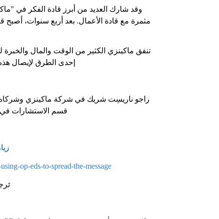
وقد شارك العديد من أبرز قادة الفكر في "ماكن
مثمرة مع قادة الأعمال. بعد أربع سنوات، أصبح 
تنفق ماكينزي الكثير من الوقت والمال والخبرة ل
إحدى الطرق لإيصال هذه ا
راجو ناريسِت شريك في شركة ماكينزي وشركاه، 
قسم الاستشارات في ق
زيا
t-using-op-eds-to-spread-the-message/
ترجم