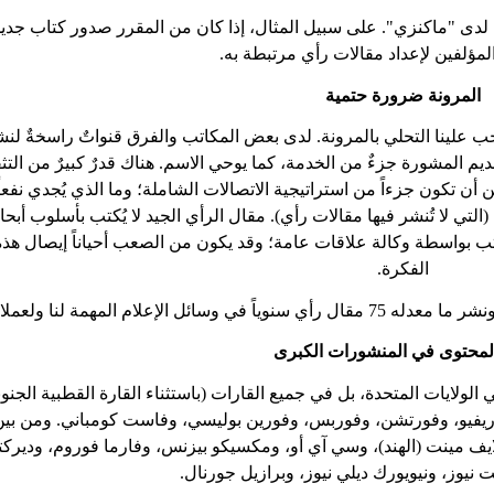
ية لدى "ماكنزي". على سبيل المثال، إذا كان من المقرر صدور كتاب جديد
مؤلفين لإعداد مقالات رأي مرتبطة به.
المرونة ضرورة حتمية
 يجب علينا التحلي بالمرونة. لدى بعض المكاتب والفرق قنواتٌ راسخةٌ لن
قديم المشورة جزءٌ من الخدمة، كما يوحي الاسم. هناك قدرٌ كبيرٌ من الت
ن تكون جزءاً من استراتيجية الاتصالات الشاملة؛ وما الذي يُجدي نفعاً
(التي لا تُنشر فيها مقالات رأي). مقال الرأي الجيد لا يُكتب بأسلوب أبح
كُتب بواسطة وكالة علاقات عامة؛ وقد يكون من الصعب أحياناً إيصال هذه
الفكرة.
لمحتوى في المنشورات الكبرى
80 مقالاً ليس فقط في الولايات المتحدة، بل في جميع القارات (باستثناء القارة القطبية الجنو
ريفيو، وفورتشن، وفوربس، وفورين بوليسي، وفاست كومباني. ومن بين
ولايف مينت (الهند)، وسي آي أو، ومكسيكو بيزنس، وفارما فوروم، وديركت
ت نيوز، ونيويورك ديلي نيوز، وبرازيل جورنال.