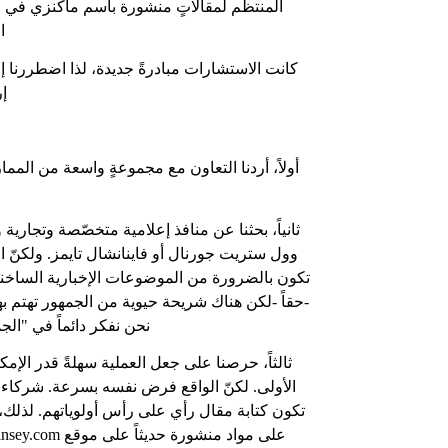
المنتظم لمقالاتٍ منشورة باسم ماكنزي في ص
ا
كانت الاستشارات مبادرةً جديدة، لذا اضطررنا إ
إر
أولاً، أردنا التعاون مع مجموعةٍ واسعة من الم
ثانياً، بحثنا عن منافذ إعلامية متخصّصة وتجاري
وول ستريت جورنال أو فاينانشال تايمز. ولكنّ ال
تكون بالضرورة من الموضوعات الإخبارية الساخنة.
-حقاً -لكن هناك شريحة حيوية من الجمهور تهتم 
نحن نفكر دائماً في "ال
ثالثاً، حرصنا على جعل العملية سهلةً قدر الإم
الأولى. لكنّ الواقع فرض نفسه بسرعة. شركاء "م
تكون كتابة مقال رأي على رأس أولوياتهم. لذلك، 
على مواد منشورة حديثاً على موقع
nsey.com