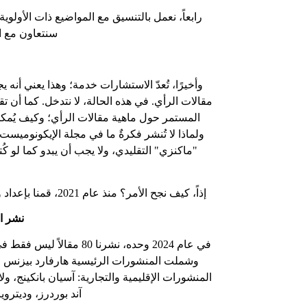
رابعاً، نعمل بالتنسيق مع المواضيع ذات الأولو
سنتعاون مع ال
وأخيرًا، تُعدّ الاستشارات خدمة؛ وهذا يعني أنه
مقالات الرأي. في هذه الحالة، لا نتدخل. كما أن ت
المستمر حول ماهية مقالات الرأي؛ وكيف يُمكن أ
ولماذا لا تُنشر فكرةٌ ما في مجلة الإيكونوميست 
"ماكنزي" التقليدي، ولا يجب أن يبدو كما لو 
إذاً، كيف نجح الأمر؟ منذ عام 2021، قمنا بإعداد ونشر ما معدله 75 مقال رأي سنوياً في وسائل الإعلام المهمة لنا ولعملائنا.
نشر ا
في عام 2024 وحده، نشرنا 
وشملت المنشورات الرئيسية هارفارد بيزنس 
المنشورات الإقليمية والتجارية: آسيان بانكينج، 
آند بوردرز، وديتروي